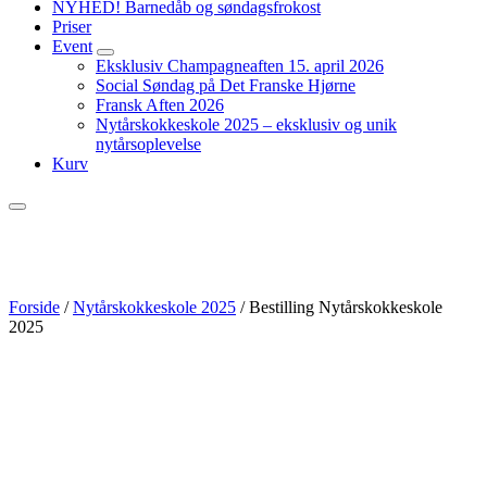
NYHED! Barnedåb og søndagsfrokost
Priser
Event
expand
Eksklusiv Champagneaften 15. april 2026
child
Social Søndag på Det Franske Hjørne
menu
Fransk Aften 2026
Nytårskokkeskole 2025 – eksklusiv og unik
nytårsoplevelse
Kurv
Menu
Forside
/
Nytårskokkeskole 2025
/ Bestilling Nytårskokkeskole
2025