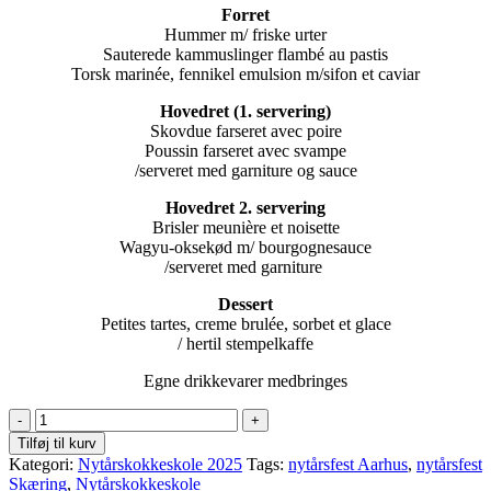
Forret
Hummer m/ friske urter
Sauterede kammuslinger flambé au pastis
Torsk marinée, fennikel emulsion m/sifon et caviar
Hovedret (1. servering)
Skovdue farseret avec poire
Poussin farseret avec svampe
/serveret med garniture og sauce
Hovedret 2. servering
Brisler meunière et noisette
Wagyu-oksekød m/ bourgognesauce
/serveret med garniture
Dessert
Petites tartes, creme brulée, sorbet et glace
/ hertil stempelkaffe
Egne drikkevarer medbringes
Bestilling
Nytårskokkeskole
Tilføj til kurv
2025
Kategori:
Nytårskokkeskole 2025
Tags:
nytårsfest Aarhus
,
nytårsfest
quantity
Skæring
,
Nytårskokkeskole