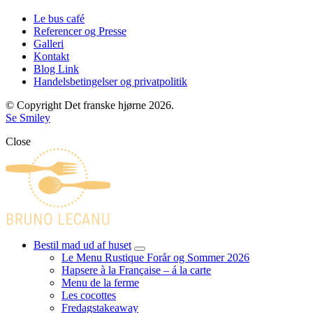
Le bus café
Referencer og Presse
Galleri
Kontakt
Blog Link
Handelsbetingelser og privatpolitik
© Copyright Det franske hjørne 2026.
Se Smiley
Close
Bestil mad ud af huset
expand
Le Menu Rustique Forår og Sommer 2026
child
Hapsere à la Française – á la carte
menu
Menu de la ferme
Les cocottes
Fredagstakeaway