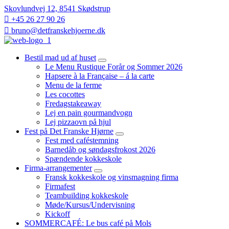
Skovlundvej 12, 8541 Skødstrup
+45 26 27 90 26
bruno@detfranskehjoerne.dk
Bestil mad ud af huset
expand
Le Menu Rustique Forår og Sommer 2026
child
Hapsere à la Française – á la carte
menu
Menu de la ferme
Les cocottes
Fredagstakeaway
Lej en pain gourmandvogn
Lej pizzaovn på hjul
Fest på Det Franske Hjørne
expand
Fest med caféstemning
child
Barnedåb og søndagsfrokost 2026
menu
Spændende kokkeskole
Firma-arrangementer
expand
Fransk kokkeskole og vinsmagning firma
child
Firmafest
menu
Teambuilding kokkeskole​
Møde/Kursus/Undervisning
Kickoff
SOMMERCAFÉ: Le bus café på Mols