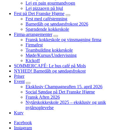
Lej en pain gourmandvogn
Lej pizzaovn på hjul
Fest på Det Franske Hjørne
expand
Fest med caféstemning
child
Barnedåb og søndagsfrokost 2026
menu
Spændende kokkeskole
Firma-arrangementer
expand
Fransk kokkeskole og vinsmagning firma
child
Firmafest
menu
Teambuilding kokkeskole​
Møde/Kursus/Undervisning
Kickoff
SOMMERCAFÉ: Le bus café på Mols
NYHED! Barnedåb og søndagsfrokost
Priser
Event
expand
Eksklusiv Champagneaften 15. april 2026
child
Social Søndag på Det Franske Hjørne
menu
Fransk Aften 2026
Nytårskokkeskole 2025 – eksklusiv og unik
nytårsoplevelse
Kurv
Facebook
Instagram