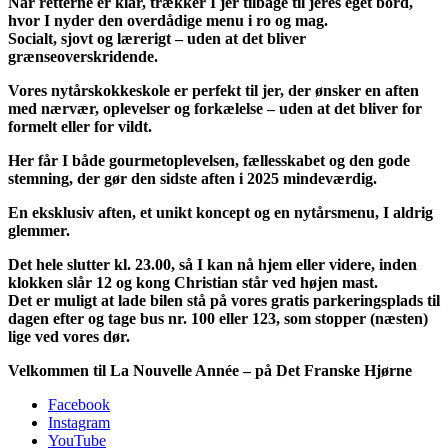
Når retterne er klar, trækker I jer tilbage til jeres eget bord,
hvor I nyder den overdådige menu i ro og mag.
Socialt, sjovt og lærerigt – uden at det bliver
grænseoverskridende.
Vores nytårskokkeskole er perfekt til jer, der ønsker en aften
med nærvær, oplevelser og forkælelse – uden at det bliver for
formelt eller for vildt.
Her får I både gourmetoplevelsen, fællesskabet og den gode
stemning, der gør den sidste aften i 2025 mindeværdig.
En eksklusiv aften, et unikt koncept og en nytårsmenu, I aldrig
glemmer.
Det hele slutter kl. 23.00, så I kan nå hjem eller videre, inden
klokken slår 12 og kong Christian står ved højen mast.
Det er muligt at lade bilen stå på vores gratis parkeringsplads til
dagen efter og tage bus nr. 100 eller 123, som stopper (næsten)
lige ved vores dør.
Velkommen til La Nouvelle Année – på Det Franske Hjørne
Facebook
Instagram
YouTube