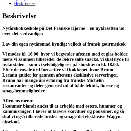
Beskrivelse
Beskrivelse
Nytårskokkeskole på Det Franske Hjørne – en nytårsaften ud
over det sædvanlige:
Lav din egen nytårsmad kyndigt vejledt af fransk gourmetkok
Vi mødes kl. 16.00, hvor vi begynder aftenen med et glas bobler,
mens vi sammen tilbereder de lækre salte snacks, vi skal nyde til
nytårstalen – som vi selvfølgelig ser på storskærm kl. 18.00.
Efter de royale ord fortsætter vi i køkkenet, hvor Bruno
Lecanu guider jer gennem aftenens eksklusive serveringer.
Bruno har mange års erfaring fra franske Michelin-
restauranter og deler generøst ud af både teknik, finesse og
smagshemmeligheder.
Aftenens menu:
I kommer blandt andet til at arbejde med østers, hummer og
kammuslinger. I lærer at farsere skovduer og poussiner, og så
skal vi også tilberede brisler og smage det eksklusive Wagyu-
oksekød.