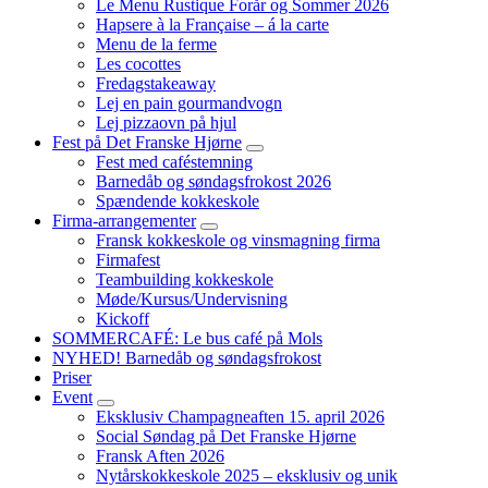
Le Menu Rustique Forår og Sommer 2026
child
Hapsere à la Française – á la carte
menu
Menu de la ferme
Les cocottes
Fredagstakeaway
Lej en pain gourmandvogn
Lej pizzaovn på hjul
Fest på Det Franske Hjørne
expand
Fest med caféstemning
child
Barnedåb og søndagsfrokost 2026
menu
Spændende kokkeskole
Firma-arrangementer
expand
Fransk kokkeskole og vinsmagning firma
child
Firmafest
menu
Teambuilding kokkeskole​
Møde/Kursus/Undervisning
Kickoff
SOMMERCAFÉ: Le bus café på Mols
NYHED! Barnedåb og søndagsfrokost
Priser
Event
expand
Eksklusiv Champagneaften 15. april 2026
child
Social Søndag på Det Franske Hjørne
menu
Fransk Aften 2026
Nytårskokkeskole 2025 – eksklusiv og unik