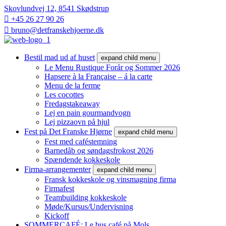
Skovlundvej 12, 8541 Skødstrup
+45 26 27 90 26
bruno@detfranskehjoerne.dk
Bestil mad ud af huset
expand child menu
Le Menu Rustique Forår og Sommer 2026
Hapsere à la Française – á la carte
Menu de la ferme
Les cocottes
Fredagstakeaway
Lej en pain gourmandvogn
Lej pizzaovn på hjul
Fest på Det Franske Hjørne
expand child menu
Fest med caféstemning
Barnedåb og søndagsfrokost 2026
Spændende kokkeskole
Firma-arrangementer
expand child menu
Fransk kokkeskole og vinsmagning firma
Firmafest
Teambuilding kokkeskole​
Møde/Kursus/Undervisning
Kickoff
SOMMERCAFÉ: Le bus café på Mols