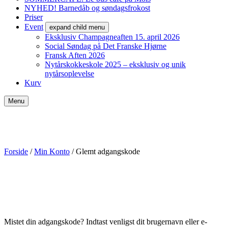
NYHED! Barnedåb og søndagsfrokost
Priser
Event
expand child menu
Eksklusiv Champagneaften 15. april 2026
Social Søndag på Det Franske Hjørne
Fransk Aften 2026
Nytårskokkeskole 2025 – eksklusiv og unik
nytårsoplevelse
Kurv
Menu
Forside
/
Min Konto
/ Glemt adgangskode
Mistet din adgangskode? Indtast venligst dit brugernavn eller e-