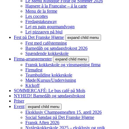
Le Menu Rustique Forår og Sommer 2026
Hapsere à la Française – á la carte
Menu de la ferme
Les cocottes
Fredagstakeaway
Lej en pain gourmandvogn
Lej pizzaovn på hjul
Fest på Det Franske Hjørne
expand child menu
Fest med caféstemning
Barnedåb og søndagsfrokost 2026
Spændende kokkeskole
Firma-arrangementer
expand child menu
Fransk kokkeskole og vinsmagning firma
Firmafest
Teambuilding kokkeskole​
Møde/Kursus/Undervisning
Kickoff
SOMMERCAFÉ: Le bus café på Mols
NYHED! Barnedåb og søndagsfrokost
Priser
Event
expand child menu
Eksklusiv Champagneaften 15. april 2026
Social Søndag på Det Franske Hjørne
Fransk Aften 2026
Nytårskokkeskole 2025 – eksklusiv og unik