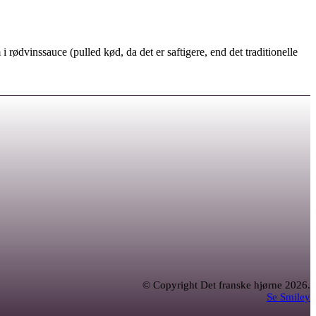
rødvinssauce (pulled kød, da det er saftigere, end det traditionelle
© Copyright Det franske hjørne 2026.
Se Smiley