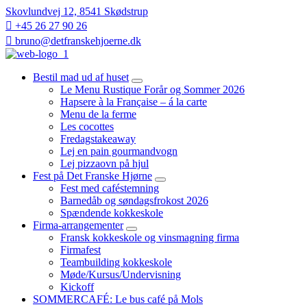
Skovlundvej 12, 8541 Skødstrup
+45 26 27 90 26
bruno@detfranskehjoerne.dk
Bestil mad ud af huset
expand
Le Menu Rustique Forår og Sommer 2026
child
Hapsere à la Française – á la carte
menu
Menu de la ferme
Les cocottes
Fredagstakeaway
Lej en pain gourmandvogn
Lej pizzaovn på hjul
Fest på Det Franske Hjørne
expand
Fest med caféstemning
child
Barnedåb og søndagsfrokost 2026
menu
Spændende kokkeskole
Firma-arrangementer
expand
Fransk kokkeskole og vinsmagning firma
child
Firmafest
menu
Teambuilding kokkeskole​
Møde/Kursus/Undervisning
Kickoff
SOMMERCAFÉ: Le bus café på Mols