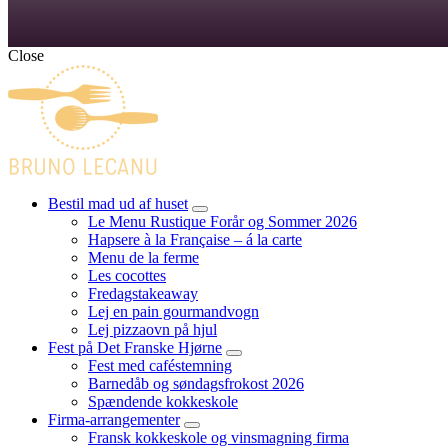
Close
Bestil mad ud af huset
expand
Le Menu Rustique Forår og Sommer 2026
child
Hapsere à la Française – á la carte
menu
Menu de la ferme
Les cocottes
Fredagstakeaway
Lej en pain gourmandvogn
Lej pizzaovn på hjul
Fest på Det Franske Hjørne
expand
Fest med caféstemning
child
Barnedåb og søndagsfrokost 2026
menu
Spændende kokkeskole
Firma-arrangementer
expand
Fransk kokkeskole og vinsmagning firma
child