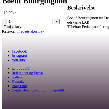
Boeuf Bourguignon
Beskrivelse
119.00
kr.
Boeuf Bourguignon fra Det F
Boeuf
udskårne kød)
Bourguignon
Tilbehør: Petite kartofler o
Tilføj til kurv
quantity
Kategori:
Fredagstakeaway
Facebook
Instagram
YouTube
Le bus café
Referencer og Presse
Galleri
Kontakt
Blog Link
Handelsbetingelser og privatpolitik