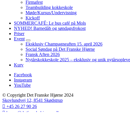
Firmafest
menu
Teambuilding kokkeskole​
Møde/Kursus/Undervisning
Kickoff
SOMMERCAFÉ: Le bus café på Mols
NYHED! Barnedåb og søndagsfrokost
Priser
Event
expand
Eksklusiv Champagneaften 15. april 2026
child
Social Søndag på Det Franske Hjørne
menu
Fransk Aften 2026
Nytårskokkeskole 2025 – eksklusiv og unik nytårsopleve
Kurv
Facebook
Instagram
YouTube
© Copyright Det Franske Hjørne 2024
Skovlundvej 12, 8541 Skødstrup
+45 26 27 90 26
bruno@detfranskehjoerne.dk
Close
Search
Search
for: