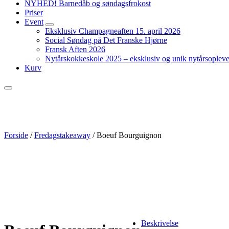
NYHED! Barnedåb og søndagsfrokost
Priser
Event
expand
Eksklusiv Champagneaften 15. april 2026
child
Social Søndag på Det Franske Hjørne
menu
Fransk Aften 2026
Nytårskokkeskole 2025 – eksklusiv og unik nytårsopleve
Kurv
Menu
Forside
/
Fredagstakeaway
/ Boeuf Bourguignon
Beskrivelse