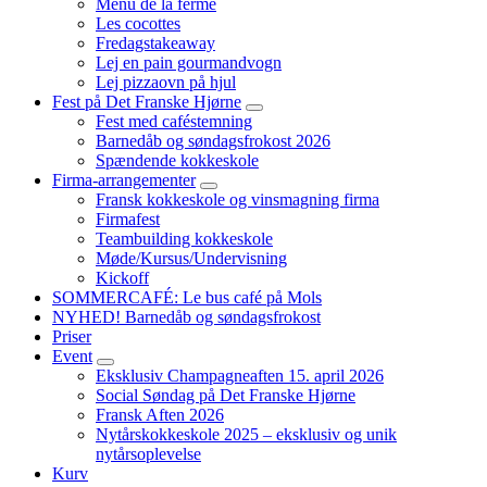
Menu de la ferme
Les cocottes
Fredagstakeaway
Lej en pain gourmandvogn
Lej pizzaovn på hjul
Fest på Det Franske Hjørne
Fest med caféstemning
Barnedåb og søndagsfrokost 2026
Spændende kokkeskole
Firma-arrangementer
Fransk kokkeskole og vinsmagning firma
Firmafest
Teambuilding kokkeskole​
Møde/Kursus/Undervisning
Kickoff
SOMMERCAFÉ: Le bus café på Mols
NYHED! Barnedåb og søndagsfrokost
Priser
Event
Eksklusiv Champagneaften 15. april 2026
Social Søndag på Det Franske Hjørne
Fransk Aften 2026
Nytårskokkeskole 2025 – eksklusiv og unik
nytårsoplevelse
Kurv