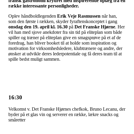
fransk gastronomi krydret med inspirerende oplæg fra en
række interessante personligheder.
Oplev håndboldlegenden
Erik Veje Rasmussen
når han,
som den første i rækken, skyder fyraftenskonceptet i gang
onsdag den 19. april kl. 16.30
på
Det Franske Hjørne
. Her
vil han med sjove anekdoter fra sin tid på eliteplan som både
spiller og træner på eliteplan give en smagsprøve på et af de
foredrag, han bliver booket til at holde som inspiration og
motivation for virksomhedsledere, klubtrænere og andre, der
ønsker at udvikle deres lederpotentiale og få deres team til at
spille bedst muligt sammen.
16:30
Velkomst v. Det Franske Hjørnes chefkok, Bruno Lecanu, der
byder på et glas vin og serverer en række, lækre snacks og
småretter