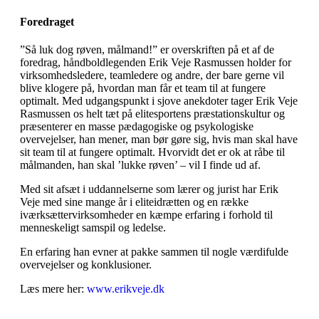
Foredraget
”Så luk dog røven, målmand!” er overskriften på et af de
foredrag, håndboldlegenden Erik Veje Rasmussen holder for
virksomhedsledere, teamledere og andre, der bare gerne vil
blive klogere på, hvordan man får et team til at fungere
optimalt. Med udgangspunkt i sjove anekdoter tager Erik Veje
Rasmussen os helt tæt på elitesportens præstationskultur og
præsenterer en masse pædagogiske og psykologiske
overvejelser, han mener, man bør gøre sig, hvis man skal have
sit team til at fungere optimalt. Hvorvidt det er ok at råbe til
målmanden, han skal ’lukke røven’ – vil I finde ud af.
Med sit afsæt i uddannelserne som lærer og jurist har Erik
Veje med sine mange år i eliteidrætten og en række
iværksættervirksomheder en kæmpe erfaring i forhold til
menneskeligt samspil og ledelse.
En erfaring han evner at pakke sammen til nogle værdifulde
overvejelser og konklusioner.
Læs mere her:
www.erikveje.dk