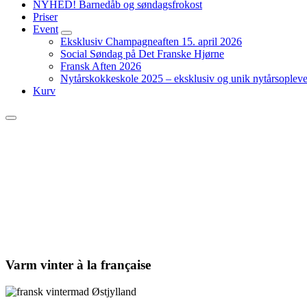
NYHED! Barnedåb og søndagsfrokost
Priser
Event
expand
Eksklusiv Champagneaften 15. april 2026
child
Social Søndag på Det Franske Hjørne
menu
Fransk Aften 2026
Nytårskokkeskole 2025 – eksklusiv og unik nytårsopleve
Kurv
Menu
Varm vinter à la française