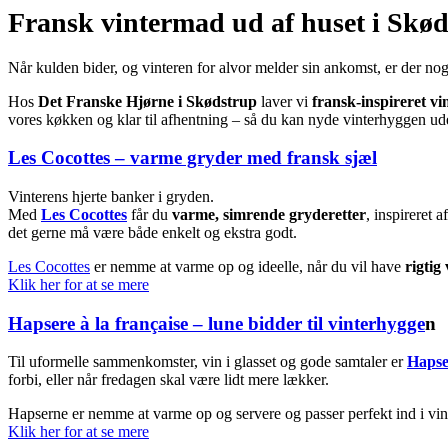
Fransk vintermad ud af huset i Skød
Når kulden bider, og vinteren for alvor melder sin ankomst, er der no
Hos
Det Franske Hjørne i Skødstrup
laver vi
fransk-inspireret v
vores køkken og klar til afhentning – så du kan nyde vinterhyggen ude
Les Cocottes – varme gryder med fransk sjæl
Vinterens hjerte banker i gryden.
Med
Les Cocottes
får du
varme, simrende gryderetter
, inspireret 
det gerne må være både enkelt og ekstra godt.
Les Cocottes
er nemme at varme op og ideelle, når du vil have
rigtig
Klik her for at se mere
Hapsere à la française – lune bidder til vinterhygge
n
Til uformelle sammenkomster, vin i glasset og gode samtaler er
Hapser
forbi, eller når fredagen skal være lidt mere lækker.
Hapserne er nemme at varme op og servere og passer perfekt ind i vint
Klik her for at se mere