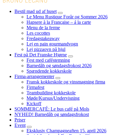
Bestil mad ud af huset
expand
Le Menu Rustique Forår og Sommer 2026
child
Hapsere à la Française – á la carte
menu
Menu de la ferme
Les cocottes
Fredagstakeaway
Lej en pain gourmandvogn
Lej pizzaovn på hjul
Fest på Det Franske Hjørne
expand
Fest med caféstemning
child
Barnedåb og søndagsfrokost 2026
menu
Spændende kokkeskole
Firma-arrangementer
expand
Fransk kokkeskole og vinsmagning firma
child
Firmafest
menu
Teambuilding kokkeskole​
Møde/Kursus/Undervisning
Kickoff
SOMMERCAFÉ: Le bus café på Mols
NYHED! Barnedåb og søndagsfrokost
Priser
Event
expand
Eksklusiv Champagneaften 15. april 2026
child